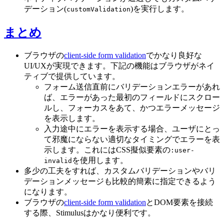
デーション(
)を実行します。
customValidation
まとめ
ブラウザの
client-side form validation
でかなり良好な
UI/UXが実現できます。下記の機能はブラウザがネイ
ティブで提供しています。
フォーム送信直前にバリデーションエラーがあれ
ば、エラーがあった最初のフィールドにスクロー
ルし、フォーカスをあて、かつエラーメッセージ
を表示します。
入力途中にエラーを表示する場合、ユーザにとっ
て邪魔にならない適切なタイミングでエラーを表
示します。これにはCSS擬似要素の
:user-
を使用します。
invalid
多少の工夫をすれば、カスタムバリデーションやバリ
デーションメッセージも比較的簡素に指定できるよう
になります。
ブラウザの
client-side form validation
とDOM要素を接続
する際、Stimulusはかなり便利です。