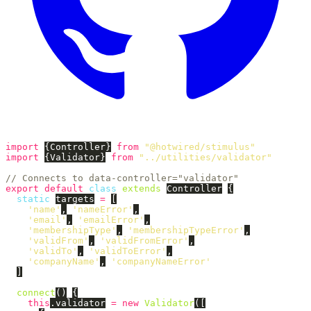
import
{
Controller
}
from
"
@hotwired/stimulus
"
import
{
Validator
}
from
"
../utilities/validator
"
// Connects to data-controller="validator"
export
default
class
extends
Controller
{
static
targets
=
[
'
name
'
,
'
nameError
'
,
'
email
'
,
'
emailError
'
,
'
membershipType
'
,
'
membershipTypeError
'
,
'
validFrom
'
,
'
validFromError
'
,
'
validTo
'
,
'
validToError
'
,
'
companyName
'
,
'
companyNameError
'
]
connect
()
{
this
.
validator
=
new
Validator
([