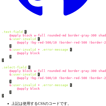
.text-field
{
@apply
block
w-full
rounded-md
border-gray-300
shad
&
:user-invalid
{
@apply
!
bg-red-500
/
10
!
border-red-500
!
border-2
}
&
:user-invalid
+
.error-message
{
@apply
block
}
}
.select-field
{
@apply
block
w-full
rounded-md
border-gray-300
shad
&
:user-invalid
{
@apply
!
bg-red-500
/
10
!
border-red-500
!
border-2
}
&
:user-invalid
+
.error-message
{
@apply
block
}
}
上記は使用するCSSのコードです。