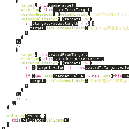
{
target
:
this
.
nameTarget
,
errorBox
:
this
.
nameErrorTarget
,
customMessages
:
{
valueMissing
:
"
名前を入力してくだ
customValidation
:
(
target
)
=>
{
if 
(
target
.
value
.
length
<
3
)
{
target
.
setCustomValidity
(
"
名前は3文字以上で入
}
}
},
//...
{
target
:
this
.
validFromTarget
,
errorBox
:
this
.
validFromErrorTarget
,
customValidation
:
(
target
)
=>
{
if 
(
!
target
.
value
||
!
this
.
validToTarget
.
valu
if 
(
new
Date
(
target
.
value
)
>
new
Date
(
this
.
va
target
.
setCustomValidity
(
"
開始時期は終了時期よ
}
}
},
//...
])
}
validate
(
event
)
{
this
.
validator
.
validate
()
}
}