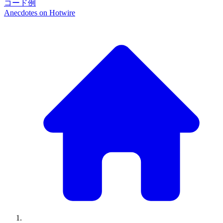
コード例
Anecdotes on
Hotwire