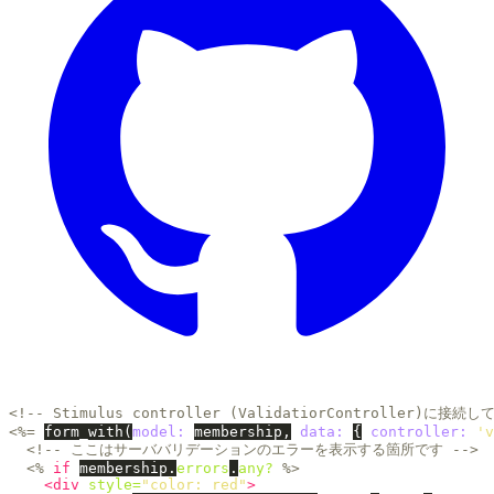
<!-- Stimulus controller (ValidatiorController)に接続
<%=
form_with
(
model: 
membership
,
data: 
{
controller: 
'v
<!-- ここはサーババリデーションのエラーを表示する箇所です -->
<%
if
membership
.
errors
.
any?
%>
<div
style=
"color: red"
>