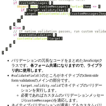
if 
(
customMessages
)
{
Object
.
keys
(
customMessages
).
forEach
(
key
=>
{
if 
(
target
.
validity
[
key
])
{
target
.
setCustomValidity
(
customMessages
[
key
}
})
}
}
else
{
// If native validation passes, run custom valida
if 
(
customValidation
)
{
customValidation
(
target
)
}
}
}
}
バリデーションの冗長なコードをまとめたJavaScriptク
ラスです。
各フォーム共通になりますので、ライブラ
リ的に使用します
。
のところがネイティブのclient-side
#validateField()
form validationのメインの部分です。
でネイティブのバリデー
target.validity.valid
ションを実行します。
必要であればカスタムのバリデーションメッセー
ジ(
)を適応します。
customMessages
ネイティブバリデーションが通過してもカスタムバリ