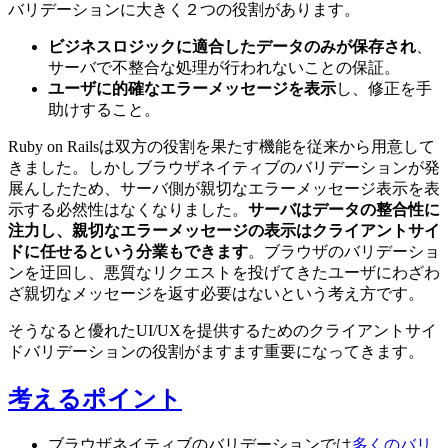
バリデーションに大きく２つの役割があります。
ビジネスロジックに適合したデータのみが保存され
、
サーバで不整合な処理が行われないことの保証。
ユーザに的確なエラーメッセージを表示
し、修正を手
助けすること。
Ruby on Railsは双方の役割を果たす機能を従来から用意して
きました。しかしブラウザネイティブのバリデーションが発
展んしたため、サーバ側が親切なエラーメッセージ表示を表
示する必然性はなくなりました。
サーバはデータの整合性に
注力し、親切なエラーメッセージの表示はクライアントサイ
ドに任せるという分業もできます
。ブラウザのバリデーショ
ンを迂回し、悪質なリクエストを投げてきたユーザにわざわ
ざ親切なメッセージを返す必要はないという考え方です。
そうなると優れたUI/UXを提供するためのクライアントサイ
ドバリデーションの役割がますます重要になってきます。
考えるポイント
ブラウザネイティブのバリデーションでは
多くのバリ