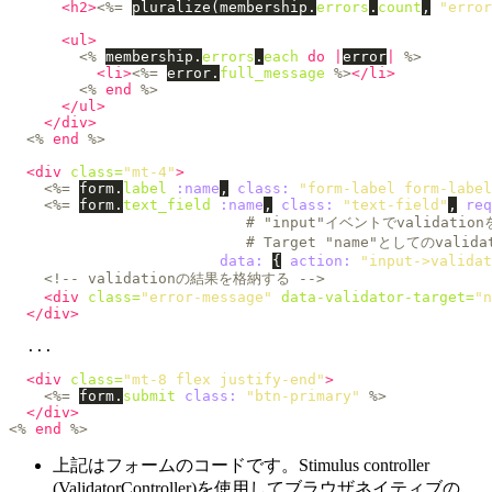
<h2>
<%=
pluralize
(
membership
.
errors
.
count
,
"error
<ul>
<%
membership
.
errors
.
each
do
|
error
|
%>
<li>
<%=
error
.
full_message
%>
</li>
<%
end
%>
</ul>
</div>
<%
end
%>
<div
class=
"mt-4"
>
<%=
form
.
label
:name
,
class: 
"form-label form-label
<%=
form
.
text_field
:name
,
class: 
"text-field"
,
req
# "input"イベントでvalidatio
# Target "name"としてのvalid
data: 
{
action: 
"input->validat
<!-- validationの結果を格納する -->
<div
class=
"error-message"
data-validator-target=
"n
</div>
  ...

<div
class=
"mt-8 flex justify-end"
>
<%=
form
.
submit
class: 
"btn-primary"
%>
</div>
<%
end
%>
上記はフォームのコードです。Stimulus controller
(ValidatorController)を使用してブラウザネイティブの