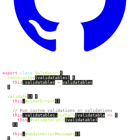
export
class
Validator
{
constructor
(
validatables
)
{
this
.
validatables
=
validatables
}
validate
()
{
this
.
#clearErrors
()
// Run custom validations or validations
this
.
validatables
.
forEach
(
validatable
=>
{
this
.
#validateField
(
validatable
)
})
this
.
#updateErrorMessages
()
}