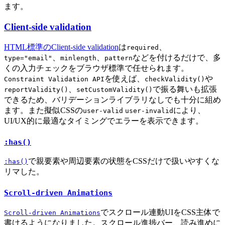
ます。
Client-side validation
HTML標準のClient-side validation
は
、
required
、
、
などを付けるだけで、多
type="email"
minlength
pattern
くの入力チェックをブラウザ標準で任せられます。
を使えば、
や
Constraint Validation API
checkValidity()
、
で振る舞いも拡張
reportValidity()
setCustomValidity()
できるため、バリデーションライブラリなしでも十分に組め
ます。また擬似CSSの
により、
user-valid
user-invalid
UI/UX的に最適なタイミングでエラーを表示できます。
:has()
で親要素や周辺要素の状態をCSSだけで扱いやすくな
:has()
リマした。
Scroll-driven Animations
でスクロール連動UIをCSS主体で
Scroll-driven Animations
書けるようになりました。スクロール進捗バー、読み進めに