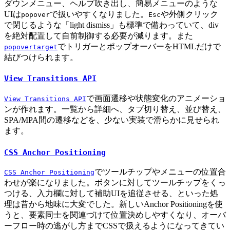
ダウンメニュー、ヘルプ吹き出し、簡易メニューのような
UIは
で扱いやすくなりました。
や外側クリック
popover
Esc
で閉じるような「light dismiss」も標準で備わっていて、div
を絶対配置して自前制御する必要が減ります。また
でトリガーとポップオーバーをHTMLだけで
popovertarget
結びつけられます。
View Transitions API
で画面遷移や状態変化のアニメーショ
View Transitions API
ンが作れます。一覧から詳細へ、タブ切り替え、並び替え、
SPA/MPA間の遷移などを、少ない実装で滑らかに見せられ
ます。
CSS Anchor Positioning
でツールチップやメニューの位置合
CSS Anchor Positioning
わせが楽になりました。ボタンに対してツールチップをくっ
つける、入力欄に対して補助UIを追従させる、といった処
理は昔から地味に大変でした。新しいAnchor Positioningを使
うと、要素同士を関連づけて位置決めしやすくなり、オーバ
ーフロー時の逃がし方までCSSで扱えるようになってきてい