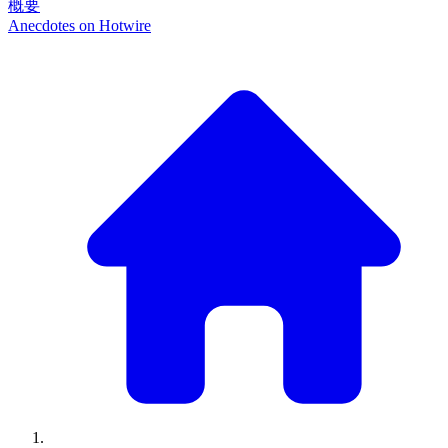
概要
Anecdotes on
Hotwire