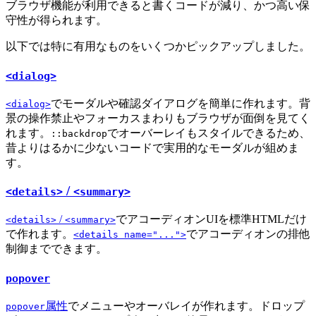
ブラウザ機能が利用できると書くコードが減り、かつ高い保
守性が得られます。
以下では特に有用なものをいくつかピックアップしました。
<dialog>
でモーダルや確認ダイアログを簡単に作れます。背
<dialog>
景の操作禁止やフォーカスまわりもブラウザが面倒を見てく
れます。
でオーバーレイもスタイルできるため、
::backdrop
昔よりはるかに少ないコードで実用的なモーダルが組めま
す。
/
<details>
<summary>
/
でアコーディオンUIを標準HTMLだけ
<details>
<summary>
で作れます。
でアコーディオンの排他
<details name="...">
制御までできます。
popover
属性
でメニューやオーバレイが作れます。ドロップ
popover