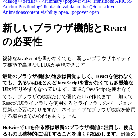
<dialog>
<details> / <summary>
popover
View Transitions API
CSS
Anchor Positioning
Client-side validation
:has()
Scroll-driven
Animations
content-visibility
:open, :popover-open
新しいブラウザ機能とReact
の必要性
複雑なJavaScriptを書かなくても、新しいブラウザネイティ
ブ機能で高度なUI/UXが実現できます。
最近のブラウザ機能の進歩は目覚ましく、Reactを使わなく
ても、あるいはほとんどJavaScriptを書かなくても多機能な
UIが作りやすくなっています
。重厚なJavaScriptを使わなく
1
ても、ブラウザの機能だけで優れたUIが作れます
。加えて
ReactのUIライブラリを使用するとライブラリのバージョン
更新が必要になりますが、ネイティブなブラウザ機能を使用
する場合はその心配もありません。
HotwireでUIを作る際は最新のブラウザ機能に注目し、使え
るものは積極的に活用することを強くお勧めします
。最新の