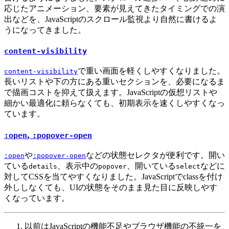
応じたアニメーション、要素が見えてきたタイミングでの演
出などを、JavaScriptのスクロール監視より自然に書けるよ
うになってきました。
content-visibility
で重い画面を軽くしやすくなりました。
content-visibility
長いリストや下の方にある重いセクションを、必要になるま
で描画コストを抑えて扱えます。JavaScriptの仮想リストや
細かい最適化に頼らなくても、初期表示を速くしやすくなっ
ています。
,
:open
:popover-open
や
などの状態セレクタが便利です。開い
:open
:popover-open
ている
、表示中の
、開いている
などに
details
popover
select
対してCSSを当てやすくなりました。JavaScriptでclassを付け
外ししなくても、UIの状態をそのまま見た目に反映しやす
くなっています。
以前はJavaScriptの機能不足やブラウザ機能の不統一を