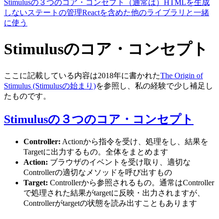
Stimulusの３つのコア・コンセプト
（通常は）HTMLを生成
しない
ステートの管理
Reactを含めた他のライブラリと一緒
に使う
Stimulusのコア・コンセプト
ここに記載している内容は2018年に書かれた
The Origin of
Stimulus (Stimulusの始まり)
を参照し、私の経験で少し補足し
たものです。
Stimulusの３つのコア・コンセプト
Controller:
Actionから指令を受け、処理をし、結果を
Targetに出力するもの。全体をまとめます
Action:
ブラウザのイベントを受け取り、適切な
Controllerの適切なメソッドを呼び出すもの
Target:
Controllerから参照されるもの。通常はController
で処理された結果がtargetに反映・出力されますが、
Controllerがtargetの状態を読み出すこともあります