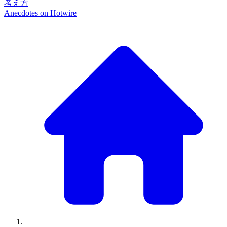
考え方
Anecdotes on
Hotwire