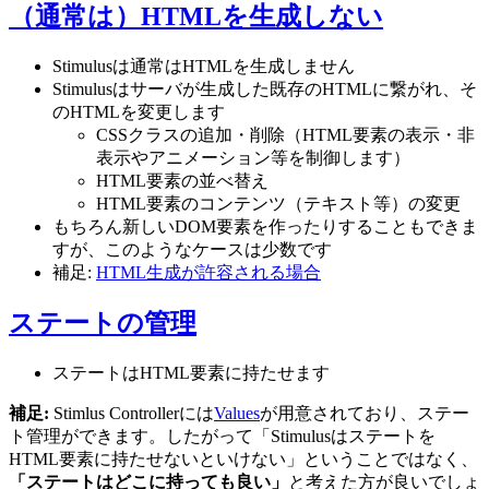
（通常は）HTMLを生成しない
Stimulusは通常はHTMLを生成しません
Stimulusはサーバが生成した既存のHTMLに繋がれ、そ
のHTMLを変更します
CSSクラスの追加・削除（HTML要素の表示・非
表示やアニメーション等を制御します）
HTML要素の並べ替え
HTML要素のコンテンツ（テキスト等）の変更
もちろん新しいDOM要素を作ったりすることもできま
すが、このようなケースは少数です
補足:
HTML生成が許容される場合
ステートの管理
ステートはHTML要素に持たせます
補足:
Stimlus Controllerには
Values
が用意されており、ステー
ト管理ができます。したがって「Stimulusはステートを
HTML要素に持たせないといけない」ということではなく、
「ステートはどこに持っても良い」
と考えた方が良いでしょ