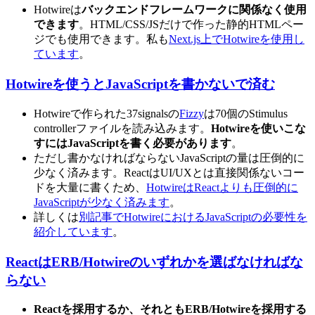
Hotwireは
バックエンドフレームワークに関係なく使用
できます
。HTML/CSS/JSだけで作った静的HTMLペー
ジでも使用できます。私も
Next.js上でHotwireを使用し
ています
。
Hotwireを使うとJavaScriptを書かないで済む
Hotwireで作られた37signalsの
Fizzy
は70個のStimulus
controllerファイルを読み込みます。
Hotwireを使いこな
すにはJavaScriptを書く必要があります
。
ただし書かなければならないJavaScriptの量は圧倒的に
少なく済みます。ReactはUI/UXとは直接関係ないコー
ドを大量に書くため、
HotwireはReactよりも圧倒的に
JavaScriptが少なく済みます
。
詳しくは
別記事でHotwireにおけるJavaScriptの必要性を
紹介しています
。
ReactはERB/Hotwireのいずれかを選ばなければな
らない
Reactを採用するか、それともERB/Hotwireを採用する