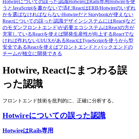
Hotwireについての誤った認識
HotwireはRails専用
Hotwireを使
うとJavaScriptを書かないで済む
ReactはERB/Hotwireのいずれ
かを選ばなければならない
HotwireだとStorybookが使えない
Reactについての誤った認識
デザインシステムにはReact(など
のモダンフロントエンド)が必要
エコシステムはReactの方が
充実している
Reactを使えば開発生産性が向上する
Reactでな
ければ作れないUI/UXがある
ReactはTypeScriptを使うから型
安全である
Reactを使えばフロントエンドとバックエンドの
チームが独立に開発できる
Hotwire, Reactにまつわる誤
った認識
フロントエンド技術を批判的に、正確に分析する。
Hotwireについての誤った認識
HotwireはRails専用