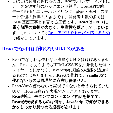
しばしば見落とされるのは、Reactのコンポーネントに
データを渡す前のバックエンド処理、OpenAPI契約、
データfetchとエラーハンドリング、認証・認可、ステ
ート管理の負担の大きさです。開発者工数の多くは
JSON基礎工事とも言える工程です。
ReactはUI/UXに
届く前段の負担が大きく、生産性を落としてしまいま
す
。これについては
Reactアプリで不要だと感じるもの
で紹介しています。
Reactでなければ作れないUI/UXがある
Reactでなければ作れない高度なUI/UXはほぼありませ
ん。ReactはあくまでもHTML/CSS/JSを抽象化した薄い
レイヤーでしかなく、JavaScriptに独自の機能を追加す
るものではありません。
Reactで作れて、vanilla JSで
作れないものは原理的に存在し得ません
。
React/Vueを使わないと実現できないと考えられていた
UIが、Hotwire数行で実現できることもあります。
React神話、モダンフロントエンド神話を捨てて、
Reactが実現するものは何か、JavaScriptで何ができる
かをしっかり見つめる必要があります
。