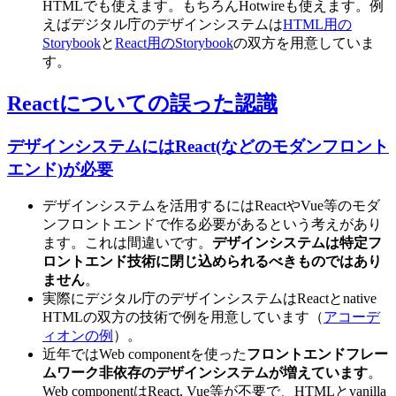
HTMLでも使えます。もちろんHotwireも使えます。例
えばデジタル庁のデザインシステムは
HTML用の
Storybook
と
React用のStorybook
の双方を用意していま
す。
Reactについての誤った認識
デザインシステムにはReact(などのモダンフロント
エンド)が必要
デザインシステムを活用するにはReactやVue等のモダ
ンフロントエンドで作る必要があるという考えがあり
ます。これは間違いです。
デザインシステムは特定フ
ロントエンド技術に閉じ込められるべきものではあり
ません
。
実際にデジタル庁のデザインシステムはReactとnative
HTMLの双方の技術で例を用意しています（
アコーデ
ィオンの例
）。
近年ではWeb componentを使った
フロントエンドフレー
ムワーク非依存のデザインシステムが増えています
。
Web componentはReact, Vue等が不要で、HTMLとvanilla