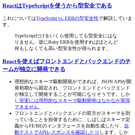
ReactはTypeScriptを使うから型安全である
これについては
TypeScript vs. ERBの型安全性
で解説していま
す。
TypeScriptだけをいくら使用しても型安全にはな
りません。逆にRuby ERBを使用すればほとんど
何もしなくても高い型安全性が得られます。
Reactを使えばフロントエンドとバックエンドのチ
ームが独立に開発できる
理想的なスキーマ駆動開発ができれば、JSON APIが開
発初期から固定され、フロントエンドとバックエンド
が独立して開発することが可能になりそうです。しか
し
現実には理想的なスキーマ駆動開発はなかなか実現
できません
。
フロントエンドとバックエンドの双方がスキーマを則
っていることを担保するために、しばしばスキーマ定
義からFE/BEのインタフェースを自動生成したり、
自
動テストでAPIレスポンスを確認したり
します。しか