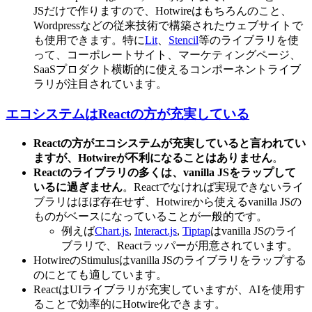
JSだけで作りますので、Hotwireはもちろんのこと、
Wordpressなどの従来技術で構築されたウェブサイトで
も使用できます。特に
Lit
、
Stencil
等のライブラリを使
って、コーポレートサイト、マーケティングページ、
SaaSプロダクト横断的に使えるコンポーネントライブ
ラリが注目されています。
エコシステムはReactの方が充実している
Reactの方がエコシステムが充実していると言われてい
ますが、Hotwireが不利になることはありません
。
Reactのライブラリの多くは、vanilla JSをラップして
いるに過ぎません
。Reactでなければ実現できないライ
ブラリはほぼ存在せず、Hotwireから使えるvanilla JSの
ものがベースになっていることが一般的です。
例えば
Chart.js
,
Interact.js
,
Tiptap
はvanilla JSのライ
ブラリで、Reactラッパーが用意されています。
HotwireのStimulusはvanilla JSのライブラリをラップする
のにとても適しています。
ReactはUIライブラリが充実していますが、AIを使用す
ることで効率的にHotwire化できます。