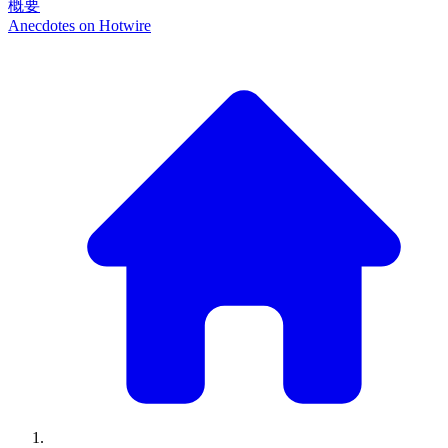
概要
Anecdotes on
Hotwire