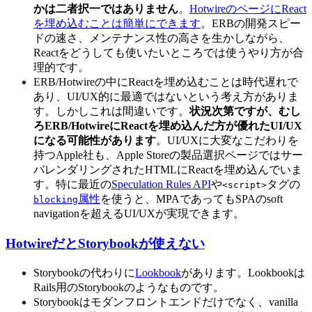
かは二者択一ではありません
。
HotwireのページにReact
を埋め込むことは簡単にできます
。ERBの開発スピー
ドの速さ、メンテナンス性の高さを生かしながら、
Reactをどうしても使いたいところでは使うやり方が合
理的です。
ERB/Hotwireの中にReactを埋め込むことは時代遅れで
あり、UI/UX的に最適ではないという考え方がありま
す。しかしこれは間違いです。
状況次第ですが、むし
ろERB/HotwireにReactを埋め込んだ方が優れたUI/UX
になる可能性があります
。UI/UXに大変なこだわりを
持つApple社も、Apple Storeの製品選択ページではサー
バレンダリングされたHTMLにReactを埋め込んでいま
す。特に最近の
Speculation Rules API
や
タグの
<script>
属性
を使うと、MPAであってもSPAのsoft
blocking
navigationを超えるUI/UXが実現できます。
HotwireだとStorybookが使えない
Storybookの代わりに
Lookbook
があります。Lookbookは
Rails用のStorybookのようなものです。
Storybookはモダンフロントエンドだけでなく、vanilla