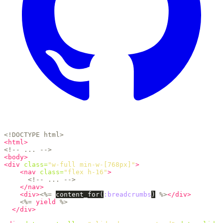
<!DOCTYPE html>
<html>
<!-- ... -->
<body>
<div
class=
"w-full min-w-[768px]"
>
<nav
class=
"flex h-16"
>
<!-- ... -->
</nav>
<div>
<%=
content_for
(
:breadcrumbs
)
%>
</div>
<%=
yield
%>
</div>