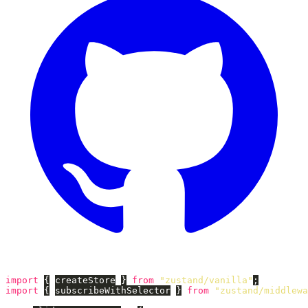
import
{
createStore
}
from
"
zustand/vanilla
"
;
import
{
subscribeWithSelector
}
from
"
zustand/middlewa