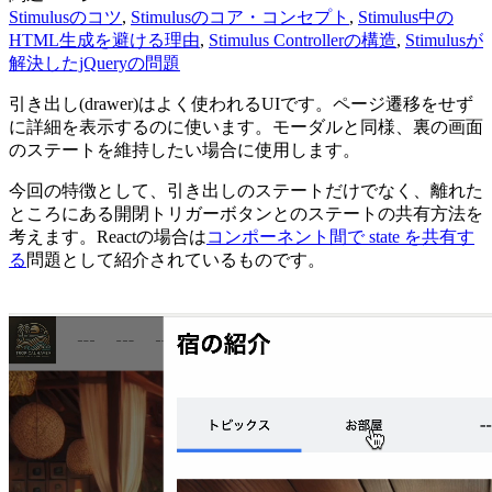
Stimulusのコツ
,
Stimulusのコア・コンセプト
,
Stimulus中の
HTML生成を避ける理由
,
Stimulus Controllerの構造
,
Stimulusが
解決したjQueryの問題
引き出し(drawer)はよく使われるUIです。ページ遷移をせず
に詳細を表示するのに使います。モーダルと同様、裏の画面
のステートを維持したい場合に使用します。
今回の特徴として、引き出しのステートだけでなく、離れた
ところにある開閉トリガーボタンとのステートの共有方法を
考えます。Reactの場合は
コンポーネント間で state を共有す
る
問題として紹介されているものです。