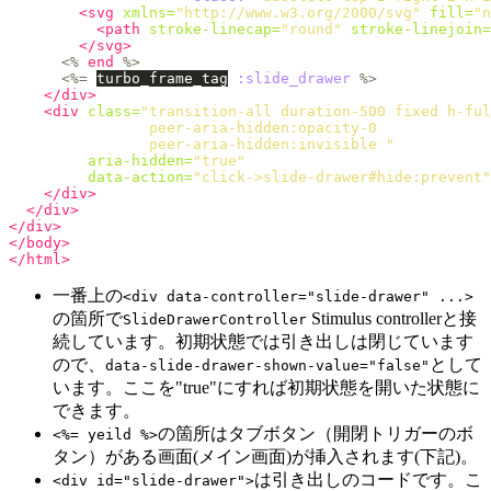
<svg
xmlns=
"http://www.w3.org/2000/svg"
fill=
"n
<path
stroke-linecap=
"round"
stroke-linejoin=
</svg>
<%
end
%>
<%=
turbo_frame_tag
:slide_drawer
%>
</div>
<div
class=
"transition-all duration-500 fixed h-ful
                peer-aria-hidden:opacity-0

                peer-aria-hidden:invisible "
aria-hidden=
"true"
data-action=
"click->slide-drawer#hide:prevent"
</div>
</div>
</div>
</body>
</html>
一番上の
<div data-controller="slide-drawer" ...>
の箇所で
Stimulus controllerと接
SlideDrawerController
続しています。初期状態では引き出しは閉じています
ので、
として
data-slide-drawer-shown-value="false"
います。ここを"true"にすれば初期状態を開いた状態に
できます。
の箇所はタブボタン（開閉トリガーのボ
<%= yeild %>
タン）がある画面(メイン画面)が挿入されます(下記)。
は引き出しのコードです。こ
<div id="slide-drawer">