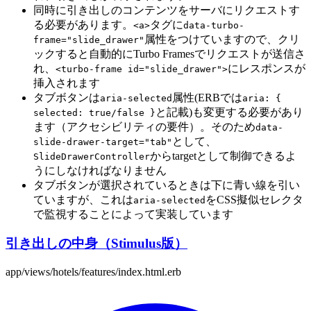
同時に引き出しのコンテンツをサーバにリクエストす
る必要があります。
タグに
<a>
data-turbo-
属性をつけていますので、クリ
frame="slide_drawer"
ックすると自動的にTurbo Framesでリクエストが送信さ
れ、
にレスポンスが
<turbo-frame id="slide_drawer">
挿入されます
タブボタンは
属性(ERBでは
aria-selected
aria: {
と記載)も変更する必要があり
selected: true/false }
ます（アクセシビリティの要件）。そのため
data-
として、
slide-drawer-target="tab"
からtargetとして制御できるよ
SlideDrawerController
うにしなければなりません
タブボタンが選択されているときは下に青い線を引い
ていますが、これは
をCSS擬似セレクタ
aria-selected
で監視することによって実装しています
引き出しの中身（Stimulus版）
app/views/hotels/features/index.html.erb