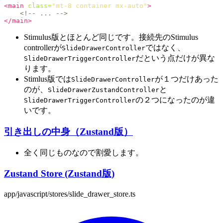
<main
class=
"mt-8 container mx-auto"
>
<!-- ... -->
</main>
Stimulus版とほとんど同じです。接続先のStimulus
controllerが
ではなく、
SlideDrawerController
だという点だけが異な
SlideDrawerTriggerController
ります。
Stimlus版では
が１つだけあった
SlideDrawerController
のが、
と
SlideDrawerZustandController
の２つになったのが違
SlideDrawerTriggerController
いです。
引き出しの中身（Zustand版）
全く同じものなので割愛します。
Zustand Store (Zustand版)
app/javascript/stores/slide_drawer_store.ts