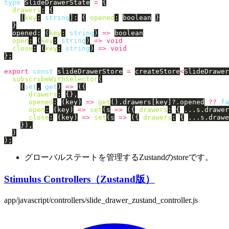
type
SlideDrawerState
=
{
drawers
:
{
[
key
:
string
]:
{
opened
:
boolean
}
}
opened
:
(
key
:
string
)
=>
boolean
open
:
(
key
:
string
)
=>
void
close
:
(
key
:
string
)
=>
void
};
export
const
slideDrawerStore
=
createStore
<
SlideDrawer
subscribeWithSelector
(
(
set
,
get
)
=>
({
drawers
:
{},
opened
:
(
key
)
=>
get
().
drawers
[
key
]?.
opened
??
fa
open
:
(
key
)
=>
set
(
s
=>
({
drawers
:
{
...
s
.
drawer
close
:
(
key
)
=>
set
(
s
=>
({
drawers
:
{
...
s
.
drawe
}),
)
);
グローバルステートを管理するZustandのstoreです。
Stimulus Controllers（Zustand版）
app/javascript/controllers/slide_drawer_zustand_controller.js