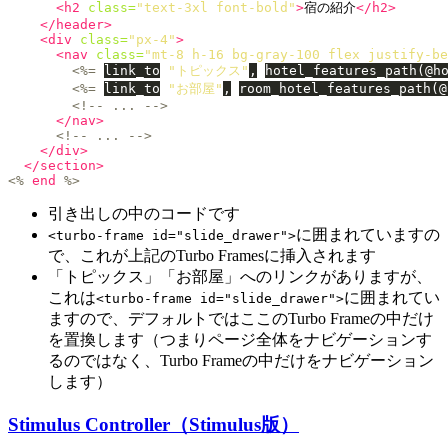
<h2
class=
"text-3xl font-bold"
>
宿の紹介
</h2>
</header>
<div
class=
"px-4"
>
<nav
class=
"mt-8 h-16 bg-gray-100 flex justify-be
<%=
link_to
"トピックス"
,
hotel_features_path
(
@h
<%=
link_to
"お部屋"
,
room_hotel_features_path
(
@
<!-- ... -->
</nav>
<!-- ... -->
</div>
</section>
<%
end
%>
引き出しの中のコードです
に囲まれていますの
<turbo-frame id="slide_drawer">
で、これが上記のTurbo Framesに挿入されます
「トピックス」「お部屋」へのリンクがありますが、
これは
に囲まれてい
<turbo-frame id="slide_drawer">
ますので、デフォルトではここのTurbo Frameの中だけ
を置換します（つまりページ全体をナビゲーションす
るのではなく、Turbo Frameの中だけをナビゲーション
します）
Stimulus Controller（Stimulus版）