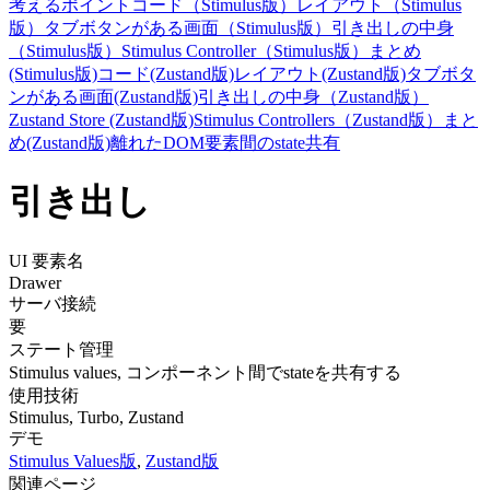
考えるポイント
コード（Stimulus版）
レイアウト（Stimulus
版）
タブボタンがある画面（Stimulus版）
引き出しの中身
（Stimulus版）
Stimulus Controller（Stimulus版）
まとめ
(Stimulus版)
コード(Zustand版)
レイアウト(Zustand版)
タブボタ
ンがある画面(Zustand版)
引き出しの中身（Zustand版）
Zustand Store (Zustand版)
Stimulus Controllers（Zustand版）
まと
め(Zustand版)
離れたDOM要素間のstate共有
引き出し
UI 要素名
Drawer
サーバ接続
要
ステート管理
Stimulus values, コンポーネント間でstateを共有する
使用技術
Stimulus, Turbo, Zustand
デモ
Stimulus Values版
,
Zustand版
関連ページ