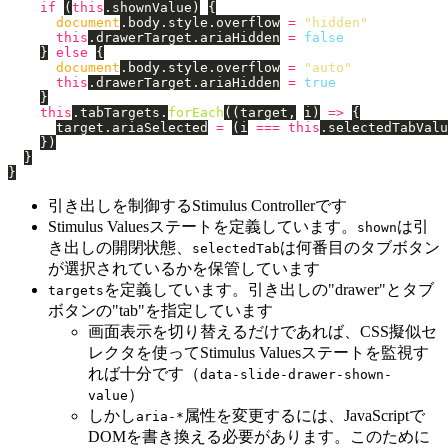
if 
(
this
.
shownValue
)
{
document
.
body
.
style
.
overflow
=
"
hidden
"
this
.
drawerTarget
.
ariaHidden
=
false
}
else
{
document
.
body
.
style
.
overflow
=
"
auto
"
this
.
drawerTarget
.
ariaHidden
=
true
}
this
.
tabTargets
.
forEach
((
target
,
i
)
=>
{
target
.
ariaSelected
=
(
i
===
this
.
selectedTabValu
})
}
}
引き出しを制御するStimulus Controllerです
Stimulus Valuesステートを定義しています。
は引
shown
き出しの開閉状態、
は何番目のタブボタン
selectedTab
が選択されているかを保管しています
を定義しています。引き出しの"drawer"とタブ
targets
ボタンの"tab"を指定しています
画面表示を切り替えるだけであれば、CSS擬似セ
レクタを使ってStimulus Valuesステートを監視す
れば十分です（
data-slide-drawer-shown-
）
value
しかし
属性を変更するには、JavaScriptで
aria-*
DOMを書き換える必要があります。このために