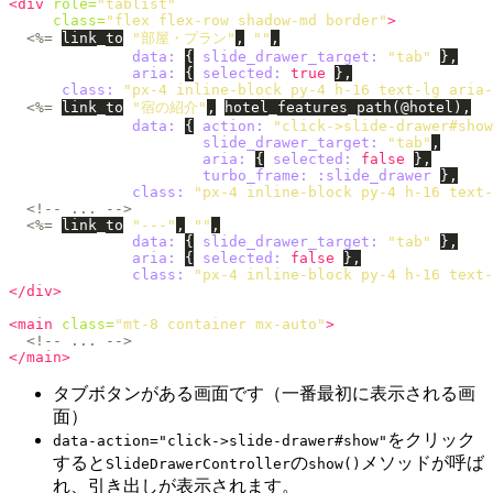
<div
role=
"tablist"
class=
"flex flex-row shadow-md border"
>
<%=
link_to
"部屋・プラン"
,
""
,
data: 
{
slide_drawer_target: 
"tab"
},
aria: 
{
selected: 
true
},
class: 
"px-4 inline-block py-4 h-16 text-lg aria-
<%=
link_to
"宿の紹介"
,
hotel_features_path
(
@hotel
),
data: 
{
action: 
"click->slide-drawer#show
slide_drawer_target: 
"tab"
,
aria: 
{
selected: 
false
},
turbo_frame: :slide_drawer
},
class: 
"px-4 inline-block py-4 h-16 text-
<!-- ... -->
<%=
link_to
"---"
,
""
,
data: 
{
slide_drawer_target: 
"tab"
},
aria: 
{
selected: 
false
},
class: 
"px-4 inline-block py-4 h-16 text-
</div>
<main
class=
"mt-8 container mx-auto"
>
<!-- ... -->
</main>
タブボタンがある画面です（一番最初に表示される画
面）
をクリック
data-action="click->slide-drawer#show"
すると
の
メソッドが呼ば
SlideDrawerController
show()
れ、引き出しが表示されます。