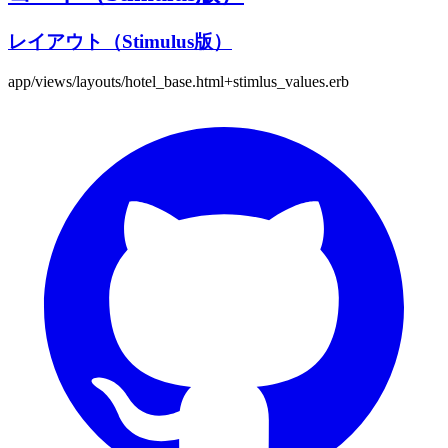
レイアウト（Stimulus版）
app/views/layouts/hotel_base.html+stimlus_values.erb