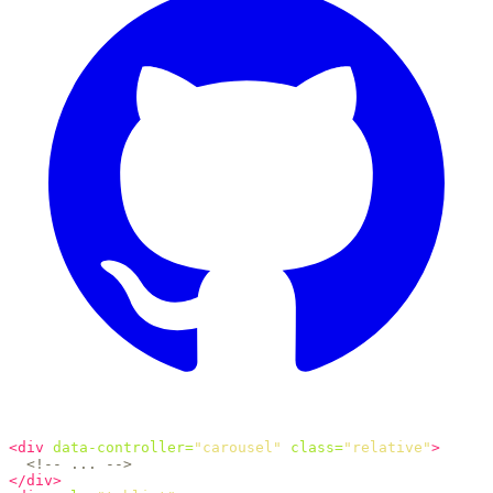
<div
data-controller=
"carousel"
class=
"relative"
>
<!-- ... -->
</div>