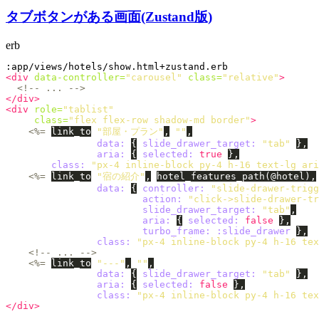
タブボタンがある画面(Zustand版)
erb
<div
data-controller=
"carousel"
class=
"relative"
>
<!-- ... -->
</div>
<div
role=
"tablist"
class=
"flex flex-row shadow-md border"
>
<%=
link_to
"部屋・プラン"
,
""
,
data: 
{
slide_drawer_target: 
"tab"
},
aria: 
{
selected: 
true
},
class: 
"px-4 inline-block py-4 h-16 text-lg ari
<%=
link_to
"宿の紹介"
,
hotel_features_path
(
@hotel
),
data: 
{
controller: 
"slide-drawer-trigg
action: 
"click->slide-drawer-tr
slide_drawer_target: 
"tab"
,
aria: 
{
selected: 
false
},
turbo_frame: :slide_drawer
},
class: 
"px-4 inline-block py-4 h-16 tex
<!-- ... -->
<%=
link_to
"---"
,
""
,
data: 
{
slide_drawer_target: 
"tab"
},
aria: 
{
selected: 
false
},
class: 
"px-4 inline-block py-4 h-16 tex
</div>