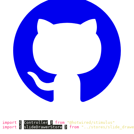
import
{
Controller
}
from
"
@hotwired/stimulus
"
import
{
slideDrawerStore
}
from
"
../stores/slide_drawe