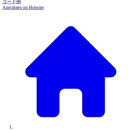
コード例
Anecdotes on
Hotwire