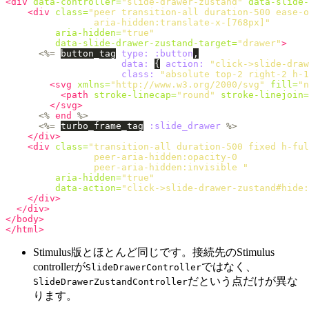
<div
data-controller=
"slide-drawer-zustand"
data-slide-
<div
class=
"peer transition-all duration-500 ease-o
                aria-hidden:translate-x-[768px]"
aria-hidden=
"true"
data-slide-drawer-zustand-target=
"drawer"
>
<%=
button_tag
type: :button
,
data: 
{
action: 
"click->slide-draw
class: 
"absolute top-2 right-2 h-1
<svg
xmlns=
"http://www.w3.org/2000/svg"
fill=
"n
<path
stroke-linecap=
"round"
stroke-linejoin=
</svg>
<%
end
%>
<%=
turbo_frame_tag
:slide_drawer
%>
</div>
<div
class=
"transition-all duration-500 fixed h-ful
                peer-aria-hidden:opacity-0

                peer-aria-hidden:invisible "
aria-hidden=
"true"
data-action=
"click->slide-drawer-zustand#hide:
</div>
</div>
</body>
</html>
Stimulus版とほとんど同じです。接続先のStimulus
controllerが
ではなく、
SlideDrawerController
だという点だけが異な
SlideDrawerZustandController
ります。