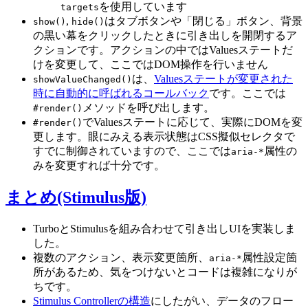
を使用しています
targets
,
はタブボタンや「閉じる」ボタン、背景
show()
hide()
の黒い幕をクリックしたときに引き出しを開閉するア
クションです。アクションの中ではValuesステートだ
けを変更して、ここではDOM操作を行いません
は、
Valuesステートが変更された
showValueChanged()
時に自動的に呼ばれるコールバック
です。ここでは
メソッドを呼び出します。
#render()
でValuesステートに応じて、実際にDOMを変
#render()
更します。眼にみえる表示状態はCSS擬似セレクタで
すでに制御されていますので、ここでは
属性の
aria-*
みを変更すれば十分です。
まとめ(Stimulus版)
TurboとStimulusを組み合わせて引き出しUIを実装しま
した。
複数のアクション、表示変更箇所、
属性設定箇
aria-*
所があるため、気をつけないとコードは複雑になりが
ちです。
Stimulus Controllerの構造
にしたがい、データのフロー