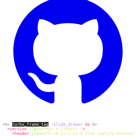
<%=
turbo_frame_tag
:slide_drawer
do
%>
<section
class=
"max-w-[768px] "
>
<header
class=
"h-16 py-1 px-4 flex justify-between 