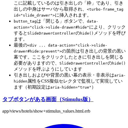
こに記載しているのは引き出しの「枠」であり、引き
出しの中身はサーバから取得され、
<turbo-frame_tag
に挿入されます。
id="slide_drawer">
は「閉じる」ボタンで、
button_tag
data-
により、クリック
action="click->slide-drawer#hide"
すると
の
メソッドを呼び
SlideDrawerController
hide()
ます。
最後の
<div ... data-action="click->slide-
の箇所は引き出しの背景の黒い
drawer#hide:prevent">
幕です。ここをクリックしたときに引き出しを閉じる
必要がありますので、
の
SlideDrawerController
hide()
メソッドを呼ぶようにしています
引き出しおよびや背景の黒い幕の表示・非表示は
aria-
属性をCSS擬似セレクタで監視して実現してい
hidden
ます（初期設定は
）
aria-hidden="true"
タブボタンがある画面（Stimulus版）
app/views/hotels/show+stimulus_values.html.erb