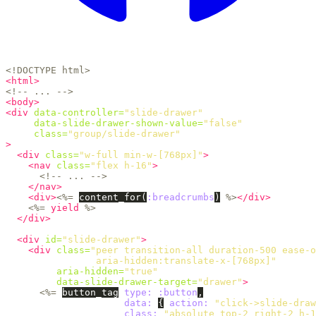
<!DOCTYPE html>
<html>
<!-- ... -->
<body>
<div
data-controller=
"slide-drawer"
data-slide-drawer-shown-value=
"false"
class=
"group/slide-drawer"
>
<div
class=
"w-full min-w-[768px]"
>
<nav
class=
"flex h-16"
>
<!-- ... -->
</nav>
<div>
<%=
content_for
(
:breadcrumbs
)
%>
</div>
<%=
yield
%>
</div>
<div
id=
"slide-drawer"
>
<div
class=
"peer transition-all duration-500 ease-o
                aria-hidden:translate-x-[768px]"
aria-hidden=
"true"
data-slide-drawer-target=
"drawer"
>
<%=
button_tag
type: :button
,
data: 
{
action: 
"click->slide-draw
class: 
"absolute top-2 right-2 h-