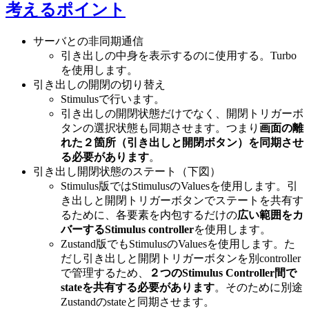
考えるポイント
サーバとの非同期通信
引き出しの中身を表示するのに使用する。Turbo
を使用します。
引き出しの開閉の切り替え
Stimulusで行います。
引き出しの開閉状態だけでなく、開閉トリガーボ
タンの選択状態も同期させます。つまり
画面の離
れた２箇所（引き出しと開閉ボタン）を同期させ
る必要があります
。
引き出し開閉状態のステート（下図）
Stimulus版ではStimulusのValuesを使用します。引
き出しと開閉トリガーボタンでステートを共有す
るために、各要素を内包するだけの
広い範囲をカ
バーするStimulus controller
を使用します。
Zustand版でもStimulusのValuesを使用します。た
だし引き出しと開閉トリガーボタンを別controller
で管理するため、
２つのStimulus Controller間で
stateを共有する必要があります
。そのために別途
Zustandのstateと同期させます。