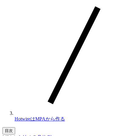
HotwireはMPAから作る
目次