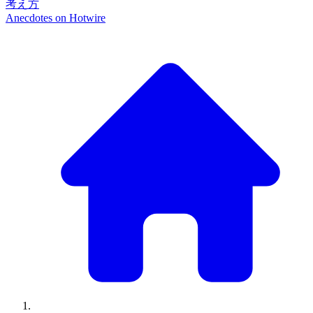
考え方
Anecdotes on
Hotwire