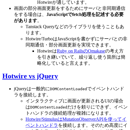
Hotwireが適しています。
画面の部分画面更新をするためにサーバと非同期通信
をする場合は、
JavaScriptでfetch処理を記述する必要
があります
。
Tanstack Queryなどのライブラリを使うこともあ
ります。
Hotwire/TurboはJavaScriptを書かずにサーバとの非
同期通信・部分画面更新を実現できます。
Hotwireは
Ruby on RailsのOmakase
の考え方
を引き継いでいて、繰り返し使う箇所は簡
略化していると言えます。
Hotwire vs jQuery
jQueryは一般的に
でイベントハンド
DOMContentLoaded
ラを接続します。
インタラクティブに画面が更新されるUIの場合
は
だけを頼りにできず、イベン
DOMContentLoaded
トハンドラの接続処理が複雑になります。
Hotwire/StimulusはMutationObserverAPIを使ってイ
ベントハンドラ
を接続します。そのため高度にイ