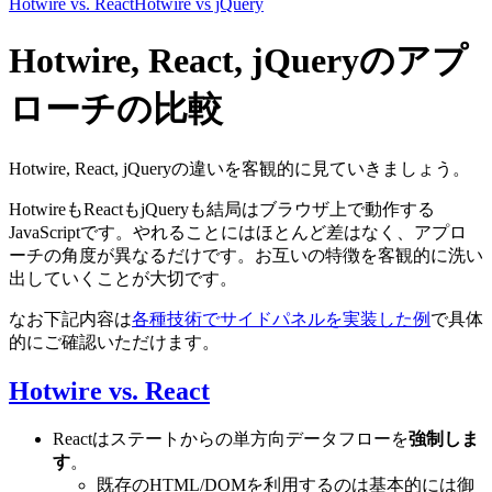
Hotwire vs. React
Hotwire vs jQuery
Hotwire, React, jQueryのアプ
ローチの比較
Hotwire, React, jQueryの違いを客観的に見ていきましょう。
HotwireもReactもjQueryも結局はブラウザ上で動作する
JavaScriptです。やれることにはほとんど差はなく、アプロ
ーチの角度が異なるだけです。お互いの特徴を客観的に洗い
出していくことが大切です。
なお下記内容は
各種技術でサイドパネルを実装した例
で具体
的にご確認いただけます。
Hotwire vs. React
Reactはステートからの単方向データフローを
強制しま
す
。
既存のHTML/DOMを利用するのは基本的には御