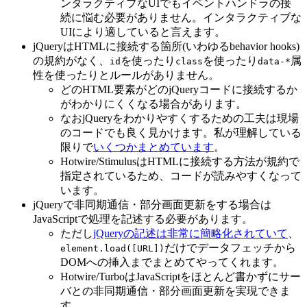
ンタラクティブなUIでもイベントハンドラの接
続に悩む必要がありません。インタラクティブな
UIにより適していると言えます。
jQueryはHTMLに接続する箇所(いわゆるbehavior hooks)
の規約がなく、
を使ったり
を使ったり
属
id
class
data-*
性を使ったりとルールがありません。
どのHTML要素がどのjQueryコードに接続するか
がわかりにくくなる場合があります。
なおjQueryをわかりやすくするための工夫は現場
のコードでも良く見かけます。私が理解している
限りで
いくつかまとめています
。
Hotwire/StimulusはHTMLに接続する方法が規約で
指定されているため、コードが読みやすくなって
います。
jQueryで非同期通信・部分画面更新をする場合は
JavaScriptで処理を記述する必要があります。
ただし
jQueryの記述は非常に簡略化されていて
、
だけでデータフェッチから
element.load([URL])
DOMへの挿入までまとめてやってくれます。
Hotwire/TurboはJavaScriptをほとんど書かずにサー
バとの非同期通信・部分画面更新を実現できま
す。