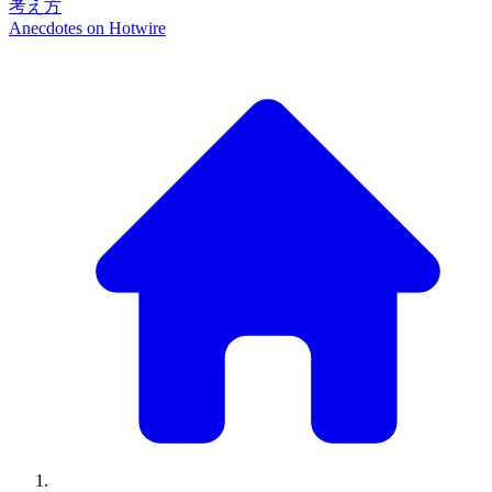
考え方
Anecdotes on
Hotwire