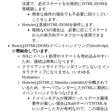
法度で、必ずステートを出発的にHTML/DOMを
再構築します。
簡単な操作の場合でも不必要に回りくどい
ことをします。
Hotwireは直接HTML/DOMを操作します。
複雑なUIの場合は、必要に応じてステート
からの単方向データフローを使用できま
す。
ReactはHTML(DOM)/イベントハンドリング(JavaScript)
が
密結合しています
。
JSXにイベント処理やステートを埋め込みやすい
ため、接続は簡単になります。
クライアントサイドでレンダリングしないとイン
タラクティブになりません（いわゆる
Hydration）。
HotwireはHTMLとStimulus controllerが分離されて
いるため、サーバでレンダーしたHTMLに動的に
イベントハンドラをつなげます。
ドメインモデルが複雑だったりデータ漏洩
要件が厳しい場合はRailsサーバでHTMLを
レンダーした方が有利なので、この場合は