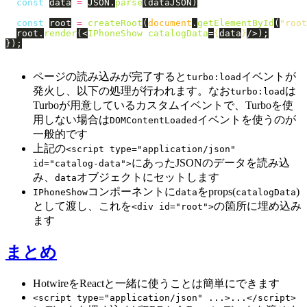
const
data
=
JSON
.
parse
(
dataJSON
)
const
root
=
createRoot
(
document
.
getElementById
(
"
root
root
.
render
(<
IPhoneShow
catalogData
=
{
data
}
/>);
});
ページの読み込みが完了すると
イベントが
turbo:load
発火し、以下の処理が行われます。なお
は
turbo:load
Turboが用意しているカスタムイベントで、Turboを使
用しない場合は
イベントを使うのが
DOMContentLoaded
一般的です
上記の
<script type="application/json"
にあったJSONのデータを読み込
id="catalog-data">
み、
オブジェクトにセットします
data
コンポーネントに
をprops(
)
IPhoneShow
data
catalogData
として渡し、これを
の箇所に埋め込み
<div id="root">
ます
まとめ
HotwireをReactと一緒に使うことは簡単にできます
<script type="application/json" ...>...</script>