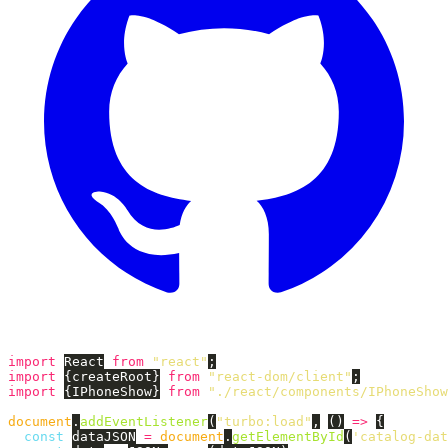
import
React
from
"
react
"
;
import
{
createRoot
}
from
"
react-dom/client
"
;
import
{
IPhoneShow
}
from
"
./react/components/IPhoneShow
document
.
addEventListener
(
"
turbo:load
"
,
()
=>
{
const
dataJSON
=
document
.
getElementById
(
'
catalog-dat