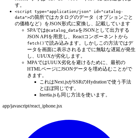
す。
<script type="application/json" id="catalog-
の箇所ではカタログのデータ（オプションごと
data">
の価格など）をJSON形式に変換し、記載しています
SPAでは
をJSONとして出力する
@catalog_data
JSON APIを用意し、Reactコンポーネントから
で読み込みます。しかしこの方法ではデ
fetch()
ータを画面に表示されるまでに無駄な遅延が発生
し、UI/UXが劣化します。
MPAではUI/UX劣化を避けるために、最初の
HTMLページにJSONデータを埋め込むことがで
きます。
これはNext.jsがSSRのHydrationで使う手法
とほぼ同じです。
Inertia.jsも同じ方法を使います。
app/javascript/react_iphone.jsx