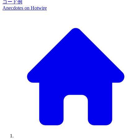
コード例
Anecdotes on
Hotwire