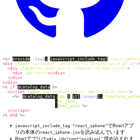
<%=
provide
:head
,
javascript_include_tag
(
"react_iphone
<div
class=
"container container-lg mx-auto px-4 pt-16"
>
<div
class=
"mx-auto min-w-[1028px] lg:max-w-5xl"
>
<div
id=
"root"
></div>
</div>
</div>
<%
if
@catalog_data
%>
<script 
type=
"application/json"
id=
"catalog-data"
>
<%=
@catalog_data
.
tap
{
it
[
:images
].
transform_value
.
to_json
.
html_safe
%>
</script>
<%
end
%>
でReactアプ
javascript_include_tag "react_iphone"
リの本体の
を読み込んでいます
react_iphone.jsx
Reactアプリは
に埋め込まれま
<div id="root"></div>