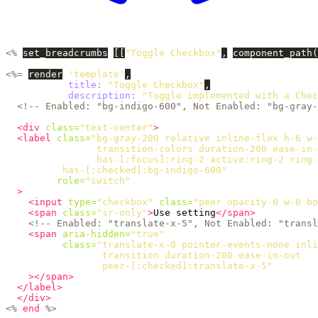
<%
set_breadcrumbs
[[
"Toggle Checkbox"
,
component_path
(
<%=
render
'template'
,
title: 
"Toggle Checkbox"
,
description: 
"Toggle implemented with a Chec
<!-- Enabled: "bg-indigo-600", Not Enabled: "bg-gray-
<div
class=
"text-center"
>
<label
class=
"bg-gray-200 relative inline-flex h-6 w-
                transition-colors duration-200 ease-in-
                has-[:focus]:ring-2 active:ring-2 ring-
          has-[:checked]:bg-indigo-600"
role=
"switch"
>
<input
type=
"checkbox"
class=
"peer opacity-0 w-0 bo
<span
class=
"sr-only"
>
Use setting
</span>
<!-- Enabled: "translate-x-5", Not Enabled: "transl
<span
aria-hidden=
"true"
class=
"translate-x-0 pointer-events-none inli
                 transition duration-200 ease-in-out

                 peer-[:checked]:translate-x-5"
></span>
</label>
</div>
<%
end
%>