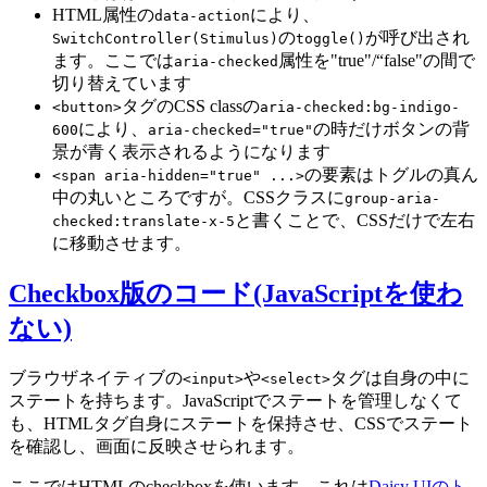
HTML属性の
により、
data-action
の
が呼び出され
SwitchController(Stimulus)
toggle()
ます。ここでは
属性を"true"/“false"の間で
aria-checked
切り替えています
タグのCSS classの
<button>
aria-checked:bg-indigo-
により、
の時だけボタンの背
600
aria-checked="true"
景が青く表示されるようになります
の要素はトグルの真ん
<span aria-hidden="true" ...>
中の丸いところですが。CSSクラスに
group-aria-
と書くことで、CSSだけで左右
checked:translate-x-5
に移動させます。
Checkbox版のコード(JavaScriptを使わ
ない)
ブラウザネイティブの
や
タグは自身の中に
<input>
<select>
ステートを持ちます。JavaScriptでステートを管理しなくて
も、HTMLタグ自身にステートを保持させ、CSSでステート
を確認し、画面に反映させられます。
ここではHTMLのcheckboxを使います。これは
Daisy UIのト