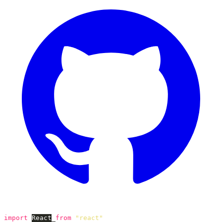
import
React
from
"
react
"