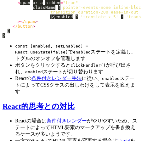
<
span
aria
-
hidden
=
"
true
"
className
=
{
`pointer-events-none inline-bloc
                   transition duration-200 ease-in-out

${
enabled
?
'
translate-x-5
'
:
'
trans
><
/span
<
/button
)
}
const [enabled, setEnabled] =
で
ステートを定義し、
React.useState(false)
enabled
トグルのオンオフを管理します
ボタンをクリックすると
が呼び出さ
clickHandler()
れ、
ステートが切り替わります
enabled
Reactの
条件付きレンダー手法
に従い、
ステー
enabled
トによってCSSクラスの出しわけをして表示を変えま
す
React的思考との対比
Reactの場合は
条件付きレンダー
がやりやすいため、ス
テートによってHTML要素のマークアップを書き換え
るケースが多いようです。
一方でStimulusでHTML要素を変更する場合は
Target
を