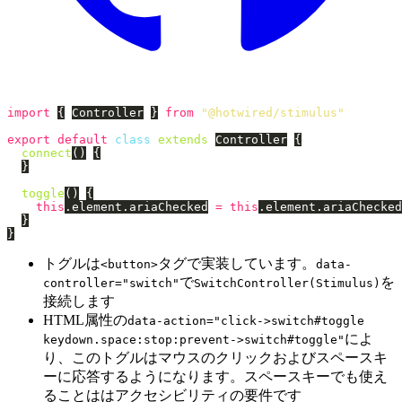
import
{
Controller
}
from
"
@hotwired/stimulus
"
export
default
class
extends
Controller
{
connect
()
{
}
toggle
()
{
this
.
element
.
ariaChecked
=
this
.
element
.
ariaChecked
}
}
トグルは
タグで実装しています。
<button>
data-
で
を
controller="switch"
SwitchController(Stimulus)
接続します
HTML属性の
data-action="click->switch#toggle
によ
keydown.space:stop:prevent->switch#toggle"
り、このトグルはマウスのクリックおよびスペースキ
ーに応答するようになります。スペースキーでも使え
ることははアクセシビリティの要件です