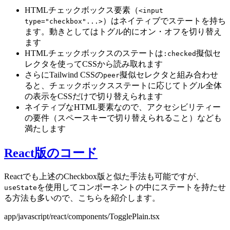
HTMLチェックボックス要素（
<input
）はネイティブでステートを持ち
type="checkbox"...>
ます。動きとしてはトグル的にオン・オフを切り替え
ます
HTMLチェックボックスのステートは
擬似セ
:checked
レクタを使ってCSSから読み取れます
さらにTailwind CSSの
擬似セレクタと組み合わせ
peer
ると、チェックボックスステートに応じてトグル全体
の表示をCSSだけで切り替えられます
ネイティブなHTML要素なので、アクセシビリティー
の要件（スペースキーで切り替えられること）なども
満たします
React版のコード
Reactでも上述のCheckbox版と似た手法も可能ですが、
を使用してコンポーネントの中にステートを持たせ
useState
る方法も多いので、こちらを紹介します。
app/javascript/react/components/TogglePlain.tsx