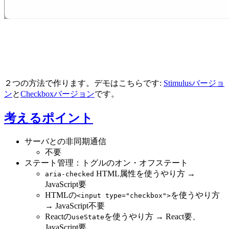
２つの方法で作ります。デモはこちらです:
Stimulusバージョ
ン
と
Checkboxバージョン
です。
考えるポイント
サーバとの非同期通信
不要
ステート管理：トグルのオン・オフステート
HTML属性を使うやり方 →
aria-checked
JavaScript要
HTMLの
を使うやり方
<input type="checkbox">
→ JavaScript不要
Reactの
を使うやり方 → React要、
useState
JavaScript要