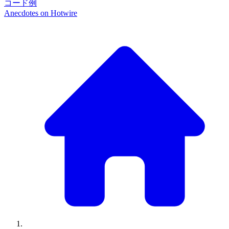
コード例
Anecdotes on
Hotwire