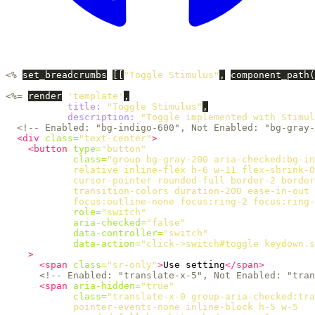
<%
set_breadcrumbs
[[
"Toggle Stimulus"
,
component_path
(
<%=
render
'template'
,
title: 
"Toggle Stimulus"
,
description: 
"Toggle implemented with Stimul
<!-- Enabled: "bg-indigo-600", Not Enabled: "bg-gray-
<div
class=
"text-center"
>
<button
type=
"button"
class=
"group bg-gray-200 aria-checked:bg-in
            relative inline-flex h-6 w-11 flex-shrink-0

            cursor-pointer rounded-full border-2 border
            transition-colors duration-200 ease-in-out

            focus:outline-none focus:ring-2 focus:ring-
role=
"switch"
aria-checked=
"false"
data-controller=
"switch"
data-action=
"click->switch#toggle keydown.s
>
<span
class=
"sr-only"
>
Use setting
</span>
<!-- Enabled: "translate-x-5", Not Enabled: "tran
<span
aria-hidden=
"true"
class=
"translate-x-0 group-aria-checked:tra
            pointer-events-none inline-block h-5 w-5
