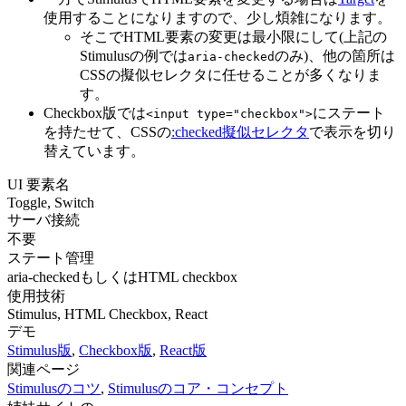
使用することになりますので、少し煩雑になります。
そこでHTML要素の変更は最小限にして(上記の
Stimulusの例では
のみ)、他の箇所は
aria-checked
CSSの擬似セレクタに任せることが多くなりま
す。
Checkbox版では
にステート
<input type="checkbox">
を持たせて、CSSの
:checked擬似セレクタ
で表示を切り
替えています。
UI 要素名
Toggle, Switch
サーバ接続
不要
ステート管理
aria-checkedもしくはHTML checkbox
使用技術
Stimulus, HTML Checkbox, React
デモ
Stimulus版
,
Checkbox版
,
React版
関連ページ
Stimulusのコツ
,
Stimulusのコア・コンセプト