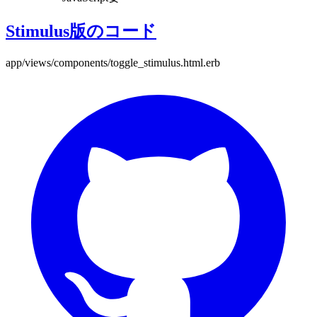
Stimulus版のコード
app/views/components/toggle_stimulus.html.erb