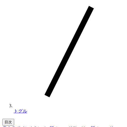
トグル
目次