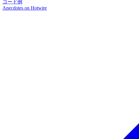
コード例
Anecdotes on
Hotwire