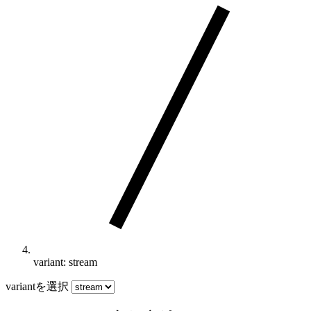
variant: stream
variantを選択